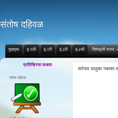
संतोष दहिवळ
मुखपृष्ठ
इ.१ली
इ.२री
इ.३री
इ.४थी
शिष्यवृत्ती सराव
प्रतिक्रिया कळवा
मारेगाव तालुका नकाशा म
संतोष दहिवळ