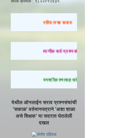
संपर्क क्रमांक : ९८२२०१२४३५
रविवारचा सराव
मागील सर्व प्रश्नसंच सोडवण्यासाठी येथे क्लिक करा.
स्पष्टीकरणासह सोडवलेले प्रश्न पाहण्यासाठी येथे क्ल
येथील ऑनलाईन सराव प्रश्नसंचांची
'सकाळ' वर्तमानपत्राने 'अशा शाळा
असे शिक्षक' या सदरात घेतलेली
दखल