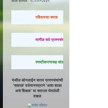
संपर्क क्रमांक : ९८२२०१२४३५
रविवारचा सराव
मागील सर्व प्रश्नसंच सोडवण्यासाठी येथे क्लिक करा.
स्पष्टीकरणासह सोडवलेले प्रश्न पाहण्यासाठी येथे क्
येथील ऑनलाईन सराव प्रश्नसंचांची
'सकाळ' वर्तमानपत्राने 'अशा शाळा
असे शिक्षक' या सदरात घेतलेली
दखल