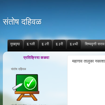
संतोष दहिवळ
मुखपृष्ठ
इ.१ली
इ.२री
इ.३री
इ.४थी
शिष्यवृत्ती सराव
प्रतिक्रिया कळवा
महागाव तालुका नकाशा
संतोष दहिवळ