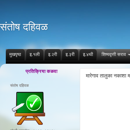
संतोष दहिवळ
मुखपृष्ठ
इ.१ली
इ.२री
इ.३री
इ.४थी
शिष्यवृत्ती सराव
प्रतिक्रिया कळवा
मारेगाव तालुका नकाशा म
संतोष दहिवळ