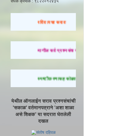
संपर्क क्रमांक : ९८२२०१२४३५
रविवारचा सराव
मागील सर्व प्रश्नसंच सोडवण्यासाठी येथे क्लिक करा.
स्पष्टीकरणासह सोडवलेले प्रश्न पाहण्यासाठी येथे क्लिक 
येथील ऑनलाईन सराव प्रश्नसंचांची
'सकाळ' वर्तमानपत्राने 'अशा शाळा
असे शिक्षक' या सदरात घेतलेली
दखल