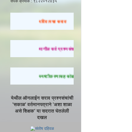
संपर्क क्रमांक : ९८२२०१२४३५
रविवारचा सराव
मागील सर्व प्रश्नसंच सोडवण्यासाठी येथे क्लिक करा.
स्पष्टीकरणासह सोडवलेले प्रश्न पाहण्यासाठी येथे क्लिक
येथील ऑनलाईन सराव प्रश्नसंचांची
'सकाळ' वर्तमानपत्राने 'अशा शाळा
असे शिक्षक' या सदरात घेतलेली
दखल