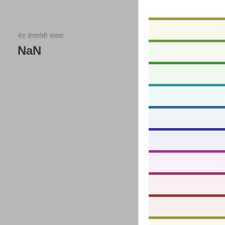
भेट देणारांची संख्या
NaN