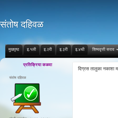
संतोष दहिवळ
मुखपृष्ठ
इ.१ली
इ.२री
इ.३री
इ.४थी
शिष्यवृत्ती सराव
प्रतिक्रिया कळवा
दिग्रस तालुका नकाशा म
संतोष दहिवळ