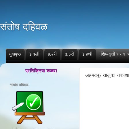
संतोष दहिवळ
मुखपृष्ठ
इ.१ली
इ.२री
इ.३री
इ.४थी
शिष्यवृत्ती सराव
प्रतिक्रिया कळवा
अहमदपूर तालुका नकाशा
संतोष दहिवळ