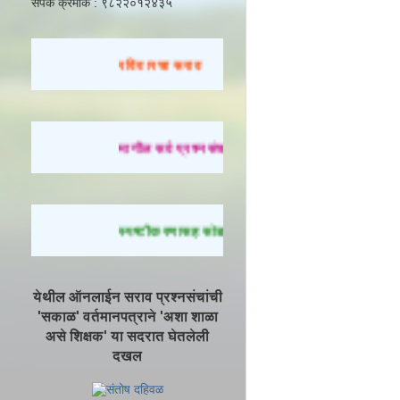
संपर्क क्रमांक : ९८२२०१२४३५
रविवारचा सराव
मागील सर्व प्रश्नसंच सोडवण्यासाठी येथे क्लिक करा.
स्पष्टीकरणासह सोडवलेले प्रश्न पाहण्यासाठी येथे क्लि
येथील ऑनलाईन सराव प्रश्नसंचांची
'सकाळ' वर्तमानपत्राने 'अशा शाळा
असे शिक्षक' या सदरात घेतलेली
दखल