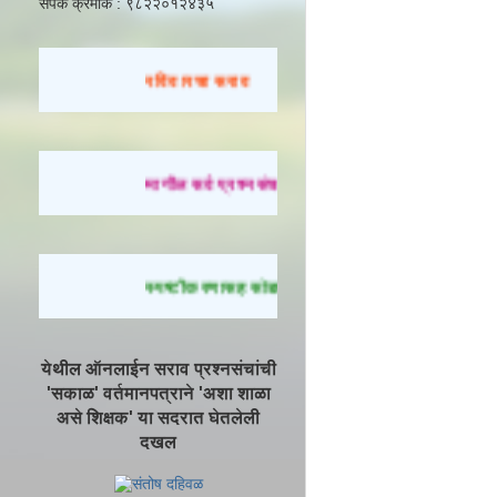
संपर्क क्रमांक : ९८२२०१२४३५
रविवारचा सराव
मागील सर्व प्रश्नसंच सोडवण्यासाठी येथे क्लिक करा.
स्पष्टीकरणासह सोडवलेले प्रश्न पाहण्यासाठी येथे क्लिक
येथील ऑनलाईन सराव प्रश्नसंचांची
'सकाळ' वर्तमानपत्राने 'अशा शाळा
असे शिक्षक' या सदरात घेतलेली
दखल