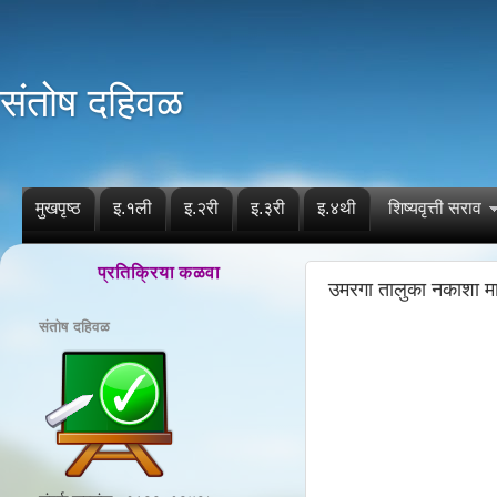
संतोष दहिवळ
मुखपृष्ठ
इ.१ली
इ.२री
इ.३री
इ.४थी
शिष्यवृत्ती सराव
प्रतिक्रिया कळवा
उमरगा तालुका नकाशा म
संतोष दहिवळ