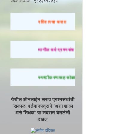
संपर्क क्रमांक : ९८२२०१२४३५
रविवारचा सराव
मागील सर्व प्रश्नसंच सोडवण्यासाठी येथे क्लिक करा.
स्पष्टीकरणासह सोडवलेले प्रश्न पाहण्यासाठी येथे क्लिक
येथील ऑनलाईन सराव प्रश्नसंचांची
'सकाळ' वर्तमानपत्राने 'अशा शाळा
असे शिक्षक' या सदरात घेतलेली
दखल