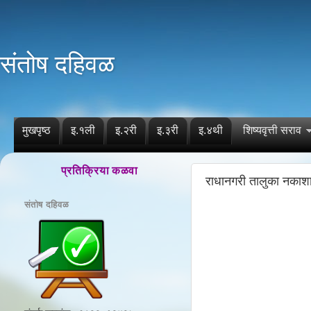
संतोष दहिवळ
मुखपृष्ठ
इ.१ली
इ.२री
इ.३री
इ.४थी
शिष्यवृत्ती सराव
प्रतिक्रिया कळवा
राधानगरी तालुका नकाशा
संतोष दहिवळ