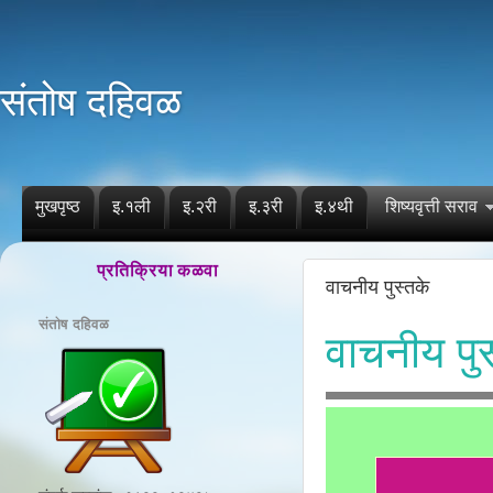
संतोष दहिवळ
मुखपृष्ठ
इ.१ली
इ.२री
इ.३री
इ.४थी
शिष्यवृत्ती सराव
प्रतिक्रिया कळवा
वाचनीय पुस्तके
संतोष दहिवळ
वाचनीय पुस