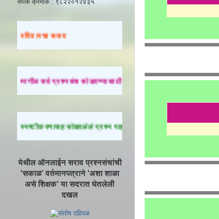
संपर्क क्रमांक : ९८२२०१२४३५
रविवारचा सराव
मागील सर्व प्रश्नसंच सोडवण्यासाठी येथे क्लिक करा.
स्पष्टीकरणासह सोडवलेले प्रश्न पाहण्यासाठी येथे क्लिक करा.
येथील ऑनलाईन सराव प्रश्नसंचांची
'सकाळ' वर्तमानपत्राने 'अशा शाळा
असे शिक्षक' या सदरात घेतलेली
दखल