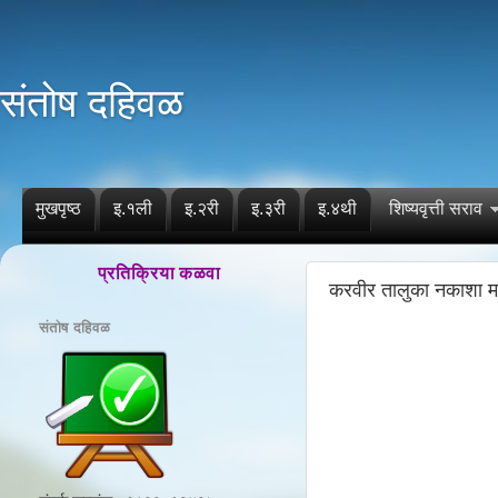
संतोष दहिवळ
मुखपृष्ठ
इ.१ली
इ.२री
इ.३री
इ.४थी
शिष्यवृत्ती सराव
प्रतिक्रिया कळवा
करवीर तालुका नकाशा म
संतोष दहिवळ