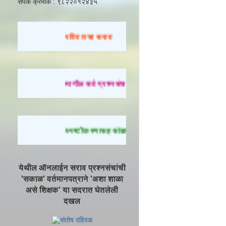
संपर्क क्रमांक : ९८२२०१२४३५
रविवारचा सराव
मागील सर्व प्रश्नसंच सोडवण्यासाठी येथे क्लिक करा.
स्पष्टीकरणासह सोडवलेले प्रश्न पाहण्यासाठी येथे क्लिक
येथील ऑनलाईन सराव प्रश्नसंचांची
'सकाळ' वर्तमानपत्राने 'अशा शाळा
असे शिक्षक' या सदरात घेतलेली
दखल