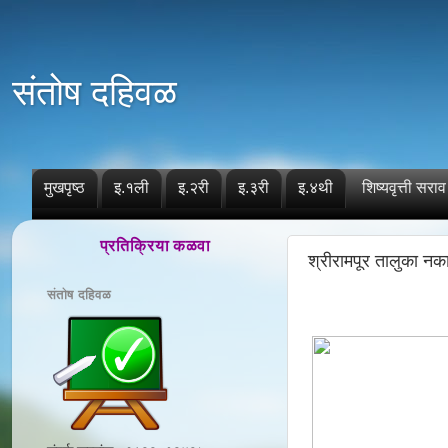
संतोष दहिवळ
मुखपृष्ठ
इ.१ली
इ.२री
इ.३री
इ.४थी
शिष्यवृत्ती सराव
प्रतिक्रिया कळवा
श्रीरामपूर तालुका नक
संतोष दहिवळ