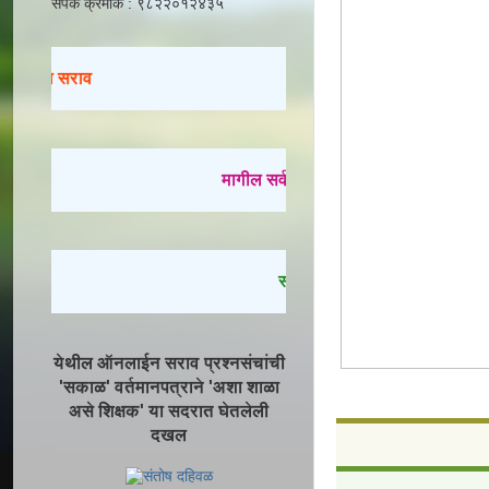
संपर्क क्रमांक : ९८२२०१२४३५
िवारचा सराव
मागील सर्व प्रश्नसंच सोडवण्यासाठी येथे क्
स्पष्टीकरणासह सोडवलेले प्रश्न पा
येथील ऑनलाईन सराव प्रश्नसंचांची
'सकाळ' वर्तमानपत्राने 'अशा शाळा
असे शिक्षक' या सदरात घेतलेली
दखल