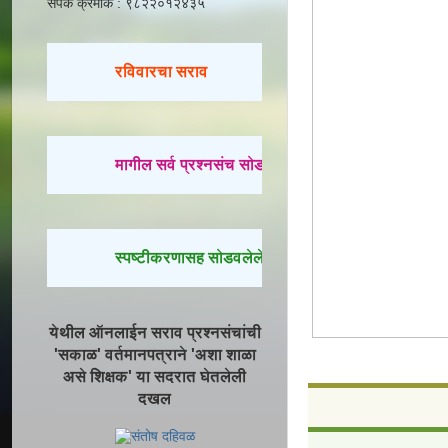
संपर्क क्रमांक : ९८२२०१२४३५
रविवारचा सराव
मागील सर्व प्रश्नसंच सोडवण्यासाठी येथे क्लिक करा.
स्पष्टीकरणासह सोडवलेले प्रश्न पाहण्यासाठी येथे क्लिक क
येथील ऑनलाईन सराव प्रश्नसंचांची
'सकाळ' वर्तमानपत्राने 'अशा शाळा
असे शिक्षक' या सदरात घेतलेली
दखल