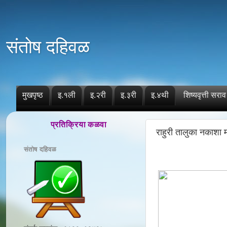
संतोष दहिवळ
मुखपृष्ठ
इ.१ली
इ.२री
इ.३री
इ.४थी
शिष्यवृत्ती सराव
प्रतिक्रिया कळवा
राहुरी तालुका नकाशा 
संतोष दहिवळ