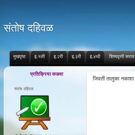
संतोष दहिवळ
मुखपृष्ठ
इ.१ली
इ.२री
इ.३री
इ.४थी
शिष्यवृत्ती सराव
प्रतिक्रिया कळवा
जिवती तालुका नकाशा 
संतोष दहिवळ