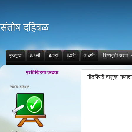
संतोष दहिवळ
मुखपृष्ठ
इ.१ली
इ.२री
इ.३री
इ.४थी
शिष्यवृत्ती सराव
प्रतिक्रिया कळवा
गोंडपिंपरी तालुका नकाश
संतोष दहिवळ