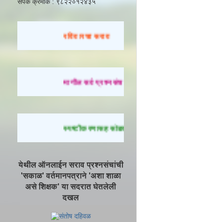
संपर्क क्रमांक : ९८२२०१२४३५
रविवारचा सराव
मागील सर्व प्रश्नसंच सोडवण्यासाठी येथे क्लिक करा.
स्पष्टीकरणासह सोडवलेले प्रश्न पाहण्यासाठी येथे क्लिक
येथील ऑनलाईन सराव प्रश्नसंचांची
'सकाळ' वर्तमानपत्राने 'अशा शाळा
असे शिक्षक' या सदरात घेतलेली
दखल