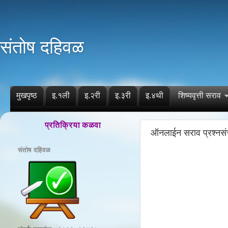
संतोष दहिवळ
मुखपृष्ठ
इ.१ली
इ.२री
इ.३री
इ.४थी
शिष्यवृत्ती सराव
प्रतिक्रिया कळवा
ऑनलाईन सराव प्रश्नस
संतोष दहिवळ