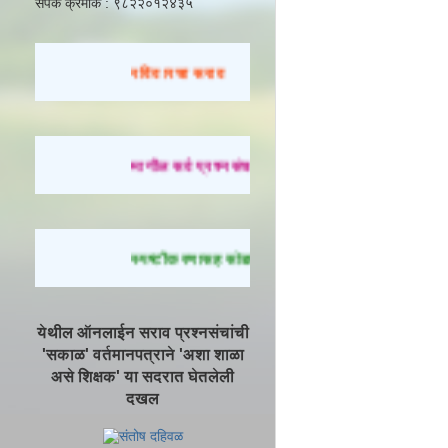
संपर्क क्रमांक : ९८२२०१२४३५
रविवारचा सराव
मागील सर्व प्रश्नसंच सोडवण्यासाठी येथे क्लिक करा.
स्पष्टीकरणासह सोडवलेले प्रश्न पाहण्यासाठी येथे क्लिक 
येथील ऑनलाईन सराव प्रश्नसंचांची
'सकाळ' वर्तमानपत्राने 'अशा शाळा
असे शिक्षक' या सदरात घेतलेली
दखल