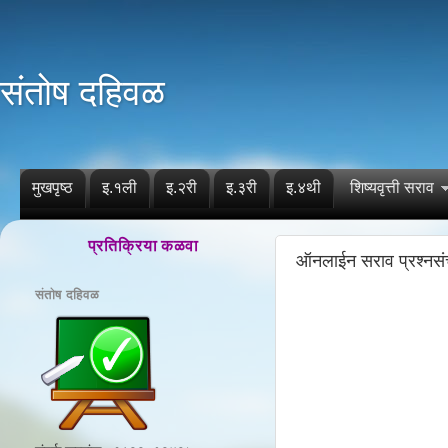
संतोष दहिवळ
मुखपृष्ठ
इ.१ली
इ.२री
इ.३री
इ.४थी
शिष्यवृत्ती सराव
प्रतिक्रिया कळवा
ऑनलाईन सराव प्रश्नस
संतोष दहिवळ