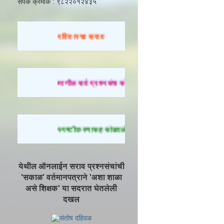
संपर्क क्रमांक : ९८२२०१२४३५
रविवारचा सराव
मागील सर्व प्रश्नसंच सोडवण्यासाठी येथे क्लिक करा.
स्पष्टीकरणासह सोडवलेले प्रश्न पाहण्यासाठी येथे क्लिक करा
येथील ऑनलाईन सराव प्रश्नसंचांची
'सकाळ' वर्तमानपत्राने 'अशा शाळा
असे शिक्षक' या सदरात घेतलेली
दखल