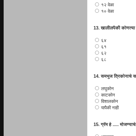
१२ वेळा
१० वेळा
13. खालीलपैकी कोणत्या स
६४
६१
६२
६८
14. समभुज त्रिकोनाचे सर
लघुकोन
काटकोन
विशालकोन
यापैकी नाही
15. ग्रॅम हे ..... मोजण्