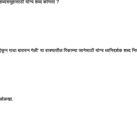
ा शब्दसमूहासाठी योग्य शब्द कोणता ?
ऐकून राधा बावरुन गेली' या वाक्यातील रिकाम्या जागेसाठी योग्य ध्वनिदर्शक शब्द नि
द ओळखा.