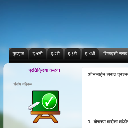
मुखपृष्ठ
इ.१ली
इ.२री
इ.३री
इ.४थी
शिष्यवृत्ती सराव
प्रतिक्रिया कळवा
ऑनलाईन सराव प्रश्न
संतोष दहिवळ
1. 'मोराच्या मादीला लां