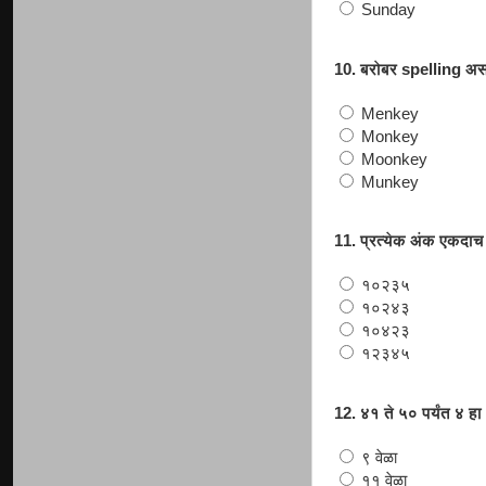
Sunday
10. बरोबर spelling अस
Menkey
Monkey
Moonkey
Munkey
11. प्रत्येक अंक एकदा
१०२३५
१०२४३
१०४२३
१२३४५
12. ४१ ते ५० पर्यंत ४ ह
९ वेळा
११ वेळा