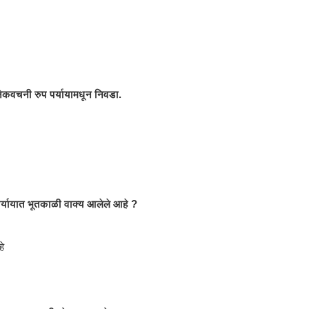
ेकवचनी रुप पर्यायामधून निवडा.
 करा.
र्यायात भूतकाळी वाक्य आलेले आहे ?
हे