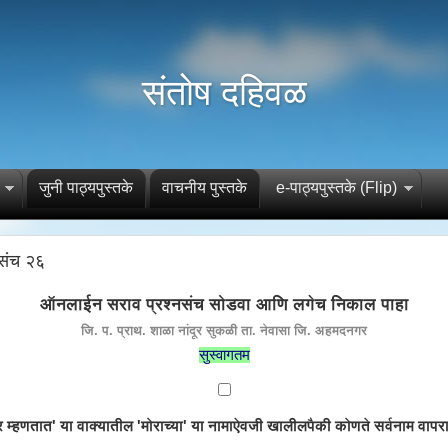
संतोष दहिवळ
जुनी पाठ्यपुस्तके
वाचनीय पुस्तके
e-पाठ्यपुस्तके (Flip)
संच २६
ऑनलाईन सराव प्रश्नसंच सोडवा आणि लगेच निकाल पाहा
जि. प. प्राथ. शाळा नांदूर सुकळी ता. नेवासा जि. अहमदनगर
सुस्वागतम
डोर म्हणतात' या वाक्यातील 'मोराच्या' या नामाऐवजी खालीलपैकी कोणते सर्वनाम वाप