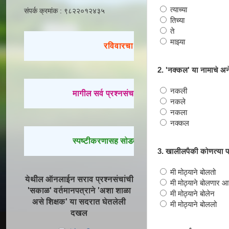
त्याच्या
संपर्क क्रमांक : ९८२२०१२४३५
तिच्या
ते
माझ्या
रविवारचा सराव
2. 'नक्कल' या नामाचे अन
नकली
मागील सर्व प्रश्नसंच सोडवण्यासाठी येथे क्लिक करा.
नकले
नकला
नक्कल
स्पष्टीकरणासह सोडवलेले प्रश्न पाहण्यासाठी येथे क्लिक
3. खालीलपैकी कोणत्या प
मी मोठ्याने बोलतो
येथील ऑनलाईन सराव प्रश्नसंचांची
मी मोठ्याने बोलणार आ
'सकाळ' वर्तमानपत्राने 'अशा शाळा
मी मोठ्याने बोलेन
असे शिक्षक' या सदरात घेतलेली
मी मोठ्याने बोललो
दखल