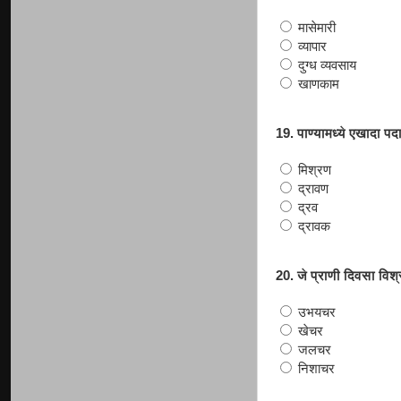
मासेमारी
व्यापार
दुग्ध व्यवसाय
खाणकाम
19. पाण्यामध्ये एखादा पद
मिश्रण
द्रावण
द्रव
द्रावक
20. जे प्राणी दिवसा विश्
उभयचर
खेचर
जलचर
निशाचर