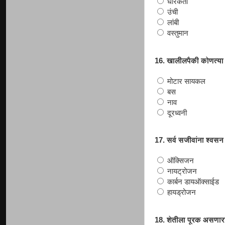
धारकता
उंची
लांबी
वस्तुमान
16. खालीलपैकी कोणत्या 
मोटार सायकल
बस
नाव
दूरध्वनी
17. सर्व सजीवांना श्वस
ऑक्सिजन
नायट्रोजन
कार्बन डायऑक्साईड
हायड्रोजन
18. शेतीला पूरक असणारा