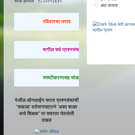
संपर्क क्रमांक : ९८२२०१२४३५
आठ वाजता
रविवारचा सराव
मागील प्रश्न
मागील सर्व प्रश्नसंच सोडवण्यासाठी येथे क्लिक करा.
स्पष्टीकरणासह सोडवलेले प्रश्न पाहण्यासाठी येथे क्ल
येथील ऑनलाईन सराव प्रश्नसंचांची
'सकाळ' वर्तमानपत्राने 'अशा शाळा
असे शिक्षक' या सदरात घेतलेली
दखल