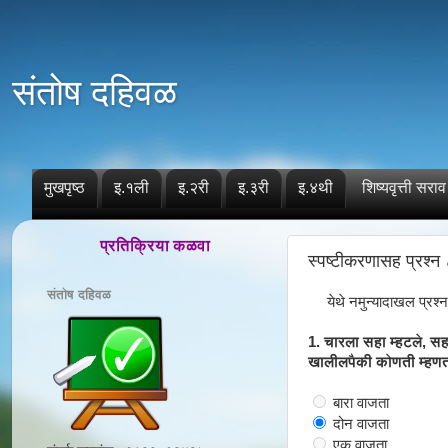
संतोष दहिवळ
मुखपृष्ठ
इ.१ली
इ.२री
इ.३री
इ.४थी
शिष्यवृत्ती सराव
प्रतिक्रिया कळवा
स्पष्टीकरणासह प्रश्न
संतोष दहिवळ
येथे नमुन्यादाखल प्रश
1. चारला सहा म्हटले, सहा
खालीलपैकी कोणती म्हणत
बारा वाजता
दोन वाजता
एक वाजता