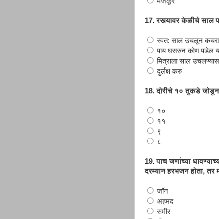
मजकूर
17. रस्त्यावर केळीचे साल
स्वत: साल उचलून कचराक
पाय घसरुन कोण पडेल याच
मित्राला साल उचलण्यास 
दुर्लक्ष करु
18. दोरीचे १० तुकडे जोडू
१०
११
९
८
19. पाच जणांच्या धावण्याच
दरम्यान हरभजन होता, तर 
जॉन
अहमद
समीर