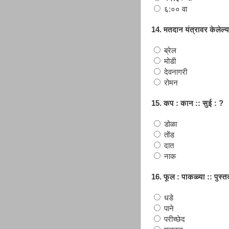
६:०० वा
14. मतदान यंत्रावर केलेल्या
ब्रेल
मोडी
देवनागरी
रोमन
15. कप : कान :: सुई : ?
डोळा
तोंड
दात
नाक
16. फूल : पाकळ्या :: पुस्
धडे
पाने
परीच्छेद