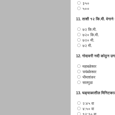
३५०
५००
11. ताशी १२ कि.मी. वेगान
७२ कि.मी.
७२० कि.मी.
७२० मी.
७२ मी.
12. गोदावरी नदी कोठून उग
महाबळेश्वर
त्र्यंबकेश्वर
भीमाशंकर
सातपुडा
13. घड्याळातील मिनिटका
२:४५ वा
४:५० वा
१२:३० वा