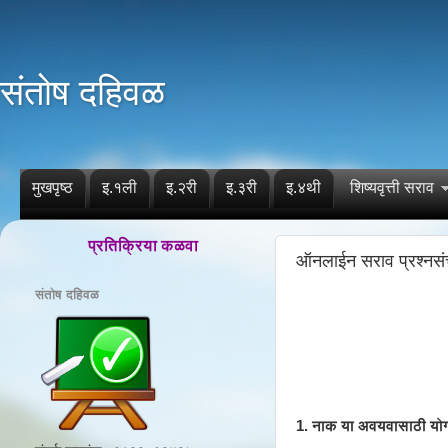
संतोष दहिवळ
मुखपृष्ठ
इ.१ली
इ.२री
इ.३री
इ.४थी
शिष्यवृत्ती सराव
प्रतिक्रिया कळवा
ऑनलाईन सराव प्रश्नस
संतोष दहिवळ
1. नाक या अवयवासाठी योग