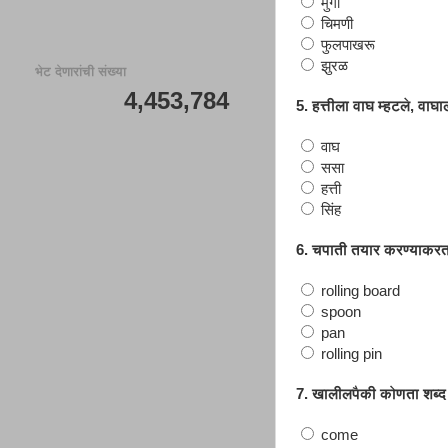
मुंगी
चिमणी
फुलपाखरू
झुरळ
भेट देणारांची संख्या
4,453,784
5. हत्तीला वाघ म्हटले, वाघ
वाघ
ससा
हत्ती
सिंह
6. चपाती तयार करण्याकरत
rolling board
spoon
pan
rolling pin
7. खालीलपैकी कोणता शब्द
come