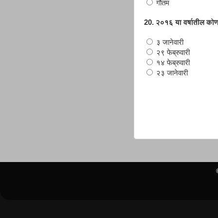
गौतम
20. २०१६ या वर्षातील कोणत
३ जानेवारी
२९ फेब्रुवारी
१४ फेब्रुवारी
२३ जानेवारी