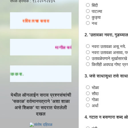
संपर्क क्रमांक : ९८२२०१२४३५
बिंदी
पाटल्या
कुड्या
रविवारचा सराव
नथ
2. 'उतावळा नवरा, गुडघ्याल
नवरा उतावळा असू नये.
मागील सर्व प्रश्नसंच सोडवण्यासाठी येथे क्लि
नवरा उतावळा असावा, परंतु 
उतावळेपणाने मूर्खासारखे 
कितीही अवघड गोष्ट प्रयत्
 क्लिक करा.
3. जसे साधासुधा तसे साधा..
भोळा
सौदा
येथील ऑनलाईन सराव प्रश्नसंचांची
गोळा
'सकाळ' वर्तमानपत्राने 'अशा शाळा
अर्धा
असे शिक्षक' या सदरात घेतलेली
दखल
4. गटात न बसणारा शब्द 