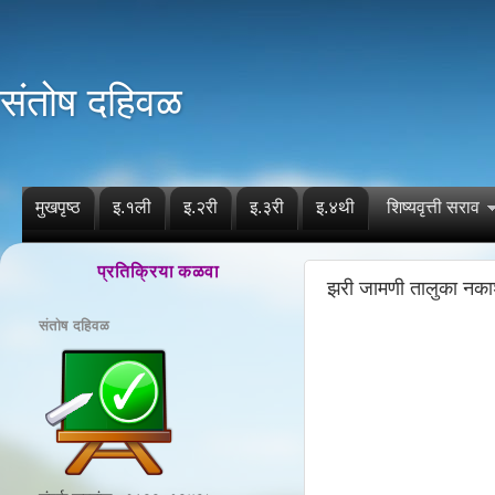
संतोष दहिवळ
मुखपृष्ठ
इ.१ली
इ.२री
इ.३री
इ.४थी
शिष्यवृत्ती सराव
प्रतिक्रिया कळवा
झरी जामणी तालुका नका
संतोष दहिवळ