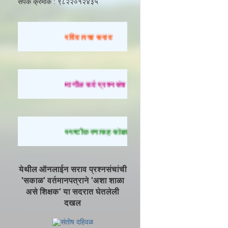
संपर्क क्रमांक : ९८२२०१२४३५
रविवारचा सराव
मागील सर्व प्रश्नसंच सोडवण्यासाठी येथे क्लिक करा.
स्पष्टीकरणासह सोडवलेले प्रश्न पाहण्यासाठी येथे क्लिक 
येथील ऑनलाईन सराव प्रश्नसंचांची
'सकाळ' वर्तमानपत्राने 'अशा शाळा
असे शिक्षक' या सदरात घेतलेली
दखल