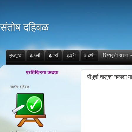
संतोष दहिवळ
मुखपृष्ठ
इ.१ली
इ.२री
इ.३री
इ.४थी
शिष्यवृत्ती सराव
प्रतिक्रिया कळवा
पोंभुर्णा तालुका नकाशा म
संतोष दहिवळ