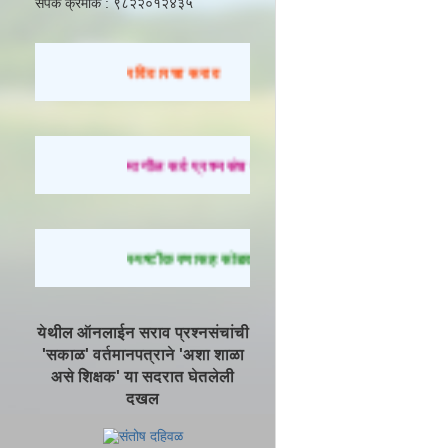
संपर्क क्रमांक : ९८२२०१२४३५
रविवारचा सराव
मागील सर्व प्रश्नसंच सोडवण्यासाठी येथे क्लिक करा.
स्पष्टीकरणासह सोडवलेले प्रश्न पाहण्यासाठी येथे क्लिक 
येथील ऑनलाईन सराव प्रश्नसंचांची
'सकाळ' वर्तमानपत्राने 'अशा शाळा
असे शिक्षक' या सदरात घेतलेली
दखल