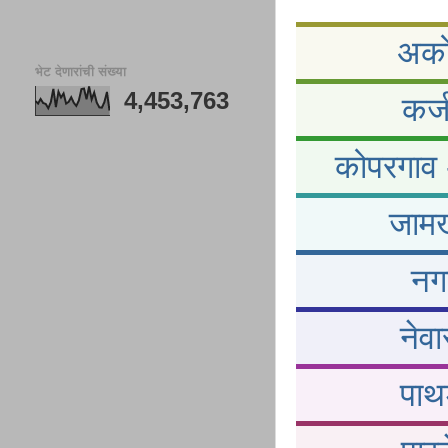
अकोल
भेट देणारांची संख्या
4,453,763
कर्
कोपरगाव -
जामख
नगर
नेव
पाथर