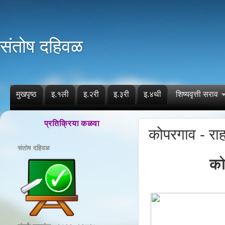
संतोष दहिवळ
मुखपृष्ठ
इ.१ली
इ.२री
इ.३री
इ.४थी
शिष्यवृत्ती सराव
प्रतिक्रिया कळवा
कोपरगाव - रा
संतोष दहिवळ
को