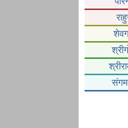
पार
राह
शेवग
श्री
श्रीर
संगम