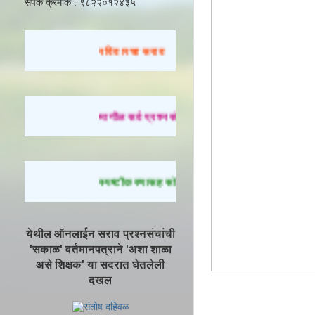
संपर्क क्रमांक : ९८२२०१२४३५
रविवारचा सराव
मागील सर्व प्रश्नसंच सोडवण्यासाठी येथे क्लिक करा.
स्पष्टीकरणासह सोडवलेले प्रश्न पाहण्यासाठी येथे क्ल
येथील ऑनलाईन सराव प्रश्नसंचांची
'सकाळ' वर्तमानपत्राने 'अशा शाळा
असे शिक्षक' या सदरात घेतलेली
दखल