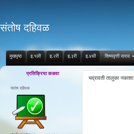
संतोष दहिवळ
मुखपृष्ठ
इ.१ली
इ.२री
इ.३री
इ.४थी
शिष्यवृत्ती सराव
प्रतिक्रिया कळवा
भद्रावती तालुका नकाशा
संतोष दहिवळ