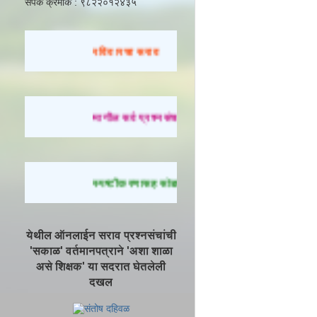
संपर्क क्रमांक : ९८२२०१२४३५
रविवारचा सराव
मागील सर्व प्रश्नसंच सोडवण्यासाठी येथे क्लिक करा.
स्पष्टीकरणासह सोडवलेले प्रश्न पाहण्यासाठी येथे क्लिक
येथील ऑनलाईन सराव प्रश्नसंचांची
'सकाळ' वर्तमानपत्राने 'अशा शाळा
असे शिक्षक' या सदरात घेतलेली
दखल