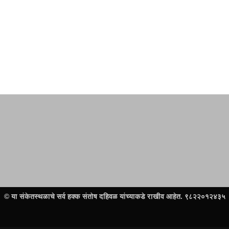
इयत्ता तिसरी e-पाठ्यपुस्तकांसाठी (Flip books) येथे क्लिक करा
© या संकेतस्थळाचे सर्व हक्क संतोष दहिवळ यांच्याकडे राखीव आहेत. ९८२२०१२४३५