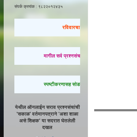
संपर्क क्रमांक : ९८२२०१२४३५
रविवारचा सराव
मागील सर्व प्रश्नसंच सोडवण्यासाठी येथे क्लिक करा.
स्पष्टीकरणासह सोडवलेले प्रश्न पाहण्यासाठी येथे क्ल
येथील ऑनलाईन सराव प्रश्नसंचांची
'सकाळ' वर्तमानपत्राने 'अशा शाळा
असे शिक्षक' या सदरात घेतलेली
दखल