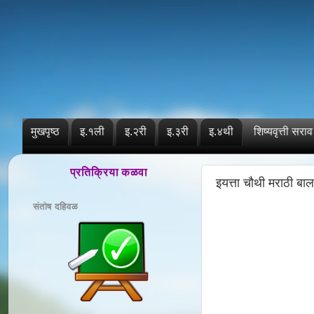
मुखपृष्ठ
इ.१ली
इ.२री
इ.३री
इ.४थी
शिष्यवृत्ती सराव
प्रतिक्रिया कळवा
इयत्ता चौथी मराठी बाल
संतोष दहिवळ