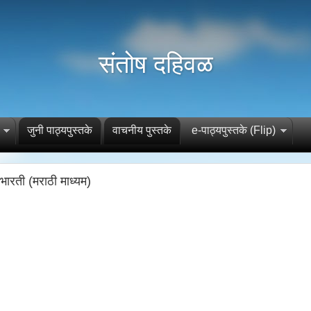
संतोष दहिवळ
जुनी पाठ्यपुस्तके
वाचनीय पुस्तके
e-पाठ्यपुस्तके (Flip)
भारती (मराठी माध्यम)