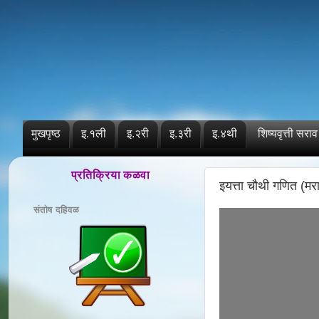
मुखपृष्ठ
इ.१ली
इ.२री
इ.३री
इ.४थी
शिष्यवृत्ती सराव
प्रतिक्रिया कळवा
इयत्ता चौथी गणित (मरा
संतोष दहिवळ