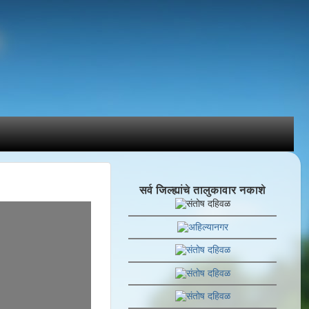
सर्व जिल्ह्यांचे तालुकावार नकाशे