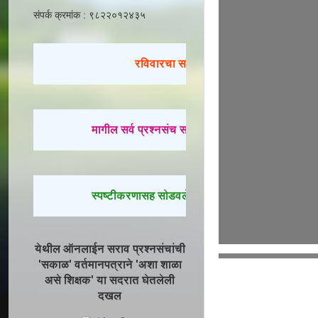
संपर्क क्रमांक : ९८२२०१२४३५
रविवारचा सराव
मागील सर्व प्रश्नसंच सोडवण्यासाठी येथे क्लिक करा.
स्पष्टीकरणासह सोडवलेले प्रश्न पाहण्यासाठी येथे क्लिक
येथील ऑनलाईन सराव प्रश्नसंचांची
'सकाळ' वर्तमानपत्राने 'अशा शाळा
असे शिक्षक' या सदरात घेतलेली
दखल