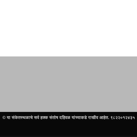
इयत्ता तिसरी e-पाठ्यपुस्तकांसाठी (Flip books) येथे क्लिक करा
© या संकेतस्थळाचे सर्व हक्क संतोष दहिवळ यांच्याकडे राखीव आहेत. ९८२२०१२४३५