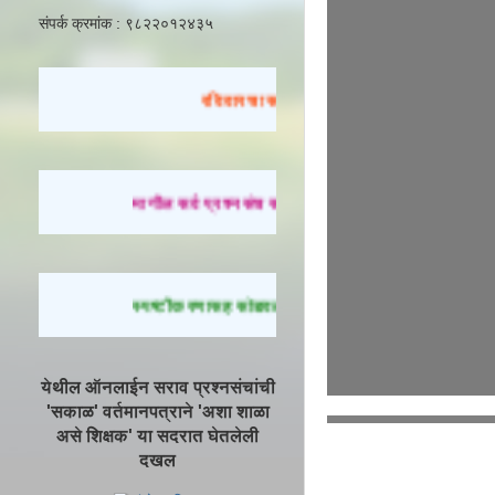
संपर्क क्रमांक : ९८२२०१२४३५
रविवारचा सराव
मागील सर्व प्रश्नसंच सोडवण्यासाठी येथे क्लिक करा.
स्पष्टीकरणासह सोडवलेले प्रश्न पाहण्यासाठी येथे क्लिक क
येथील ऑनलाईन सराव प्रश्नसंचांची
'सकाळ' वर्तमानपत्राने 'अशा शाळा
असे शिक्षक' या सदरात घेतलेली
दखल