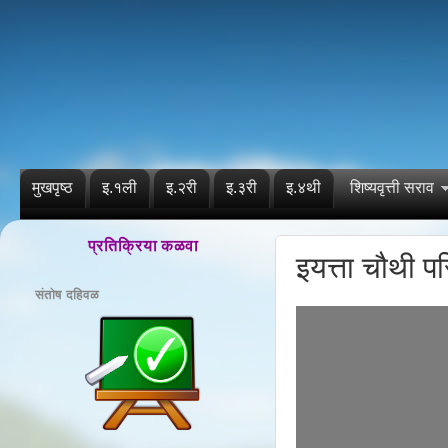
मुखपृष्ठ
इ.१ली
इ.२री
इ.३री
इ.४थी
शिष्यवृत्ती सराव
प्रतिक्रिया कळवा
इयत्ता चौथी 
संतोष दहिवळ