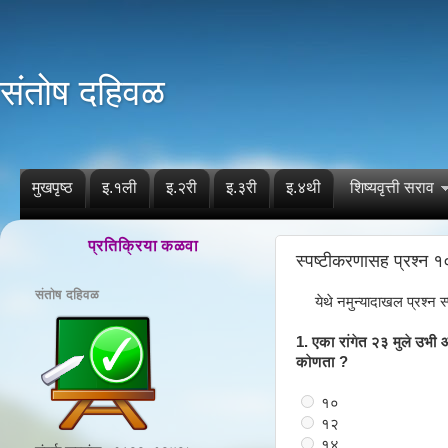
संतोष दहिवळ
मुखपृष्ठ
इ.१ली
इ.२री
इ.३री
इ.४थी
शिष्यवृत्ती सराव
प्रतिक्रिया कळवा
स्पष्टीकरणासह प्रश्न १
संतोष दहिवळ
येथे नमुन्यादाखल प्रश्न
1. एका रांगेत २३ मुले उभी 
कोणता ?
१०
१२
१४