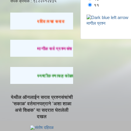
संपर्क क्रमांक : ९८२२०१२४३५
११
रविवारचा सराव
मागील प्रश्न
मागील सर्व प्रश्नसंच सोडवण्यासाठी येथे क्लिक करा.
स्पष्टीकरणासह सोडवलेले प्रश्न पाहण्यासाठी येथे क्लिक 
येथील ऑनलाईन सराव प्रश्नसंचांची
'सकाळ' वर्तमानपत्राने 'अशा शाळा
असे शिक्षक' या सदरात घेतलेली
दखल