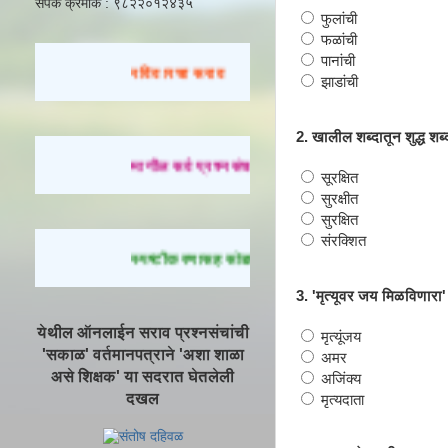
संपर्क क्रमांक : ९८२२०१२४३५
फुलांची
फळांची
पानांची
रविवारचा सराव
झाडांची
2. खालील शब्दातून शुद्ध शब
मागील सर्व प्रश्नसंच सोडवण्यासाठी येथे क्लिक करा.
सूरक्षित
सुरक्षीत
सुरक्षित
संरक्शित
स्पष्टीकरणासह सोडवलेले प्रश्न पाहण्यासाठी येथे क्लिक
3. 'मृत्यूवर जय मिळविणारा'
येथील ऑनलाईन सराव प्रश्नसंचांची
मृत्यूंजय
'सकाळ' वर्तमानपत्राने 'अशा शाळा
अमर
असे शिक्षक' या सदरात घेतलेली
अजिंक्य
दखल
मृत्यदाता