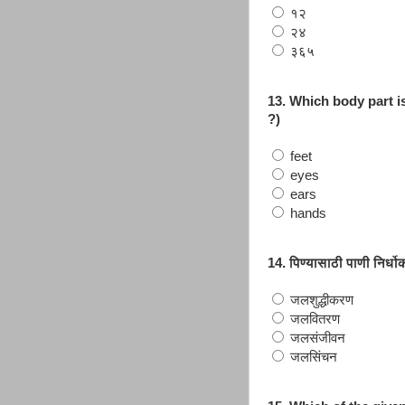
१२
२४
३६५
13. Which body part is
?)
feet
eyes
ears
hands
14. पिण्यासाठी पाणी निर्ध
जलशुद्धीकरण
जलवितरण
जलसंजीवन
जलसिंचन