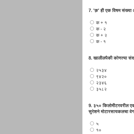
7. 'क़' ही एक विषम संख्या
क + १
क - २
क + २
क - १
8. खालीलपैकी कोणत्या संख्
२५३४
९४२०
२३४६
३५८२
9. ३५० किलोमीटरवरील एका
सुरेशने मोटारसायकलचा वे
५
१०