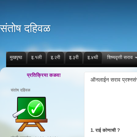
संतोष दहिवळ
मुखपृष्ठ
इ.१ली
इ.२री
इ.३री
इ.४थी
शिष्यवृत्ती सराव
प्रतिक्रिया कळवा
ऑनलाईन सराव प्रश्नस
संतोष दहिवळ
1. राई कोणाची ?