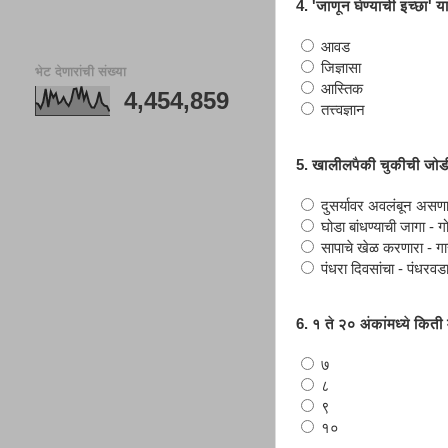
4. 'जाणून घेण्याची इच्छा'
आवड
जिज्ञासा
भेट देणारांची संख्या
आस्तिक
4,454,859
तत्त्वज्ञान
5. खालीलपैकी चुकीची जोड
दुसर्यावर अवलंबून असणार
घोडा बांधण्याची जागा - ग
सापाचे खेळ करणारा - गा
पंधरा दिवसांचा - पंधरवड
6. १ ते २० अंकांमध्ये किती
७
८
९
१०