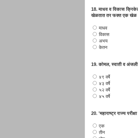
18. माधव व विकास क्रिक
खेळतात तर फक्त एक खेळ 
माधव
विकास
अभय
केतन
19. कोमल, स्वाती व अंजली या
४९ वर्षे
४३ वर्षे
५२ वर्षे
४५ वर्षे
20. 'महाराष्ट्र राज्य परीक्
एक
तीन