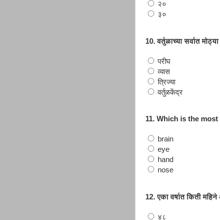
२०
३०
10. वर्तुळाच्या सर्वात मोठ्या
परीघ
व्यास
त्रिज्या
वर्तुळकेंद्र
11. Which is the most i
brain
eye
hand
nose
12. एका वर्षात किती महिन
४८