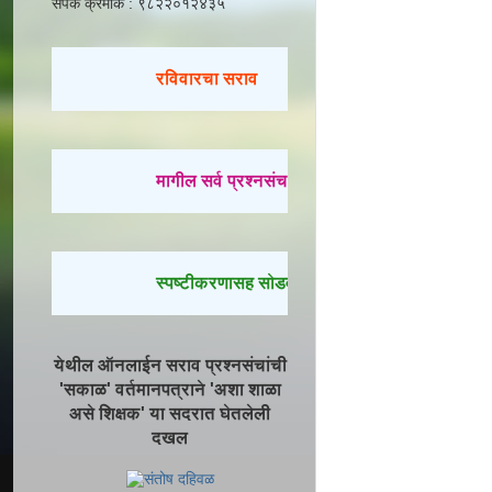
संपर्क क्रमांक : ९८२२०१२४३५
रविवारचा सराव
मागील सर्व प्रश्नसंच सोडवण्यासाठी येथे क्लिक करा.
स्पष्टीकरणासह सोडवलेले प्रश्न पाहण्यासाठी येथे क्ल
येथील ऑनलाईन सराव प्रश्नसंचांची
'सकाळ' वर्तमानपत्राने 'अशा शाळा
असे शिक्षक' या सदरात घेतलेली
दखल