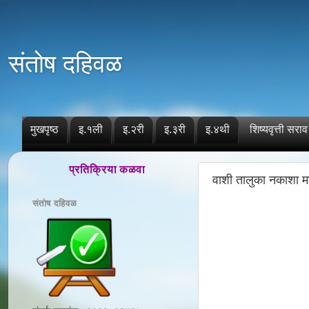
संतोष दहिवळ
मुखपृष्ठ
इ.१ली
इ.२री
इ.३री
इ.४थी
शिष्यवृत्ती सराव
प्रतिक्रिया कळवा
वाशी तालुका नकाशा म
संतोष दहिवळ