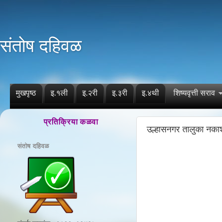
संतोष दहिवळ
मुखपृष्ठ
इ.१ली
इ.२री
इ.३री
इ.४थी
शिष्यवृत्ती सराव
प्रतिक्रिया कळवा
उल्हासनगर तालुका नकाश
संतोष दहिवळ