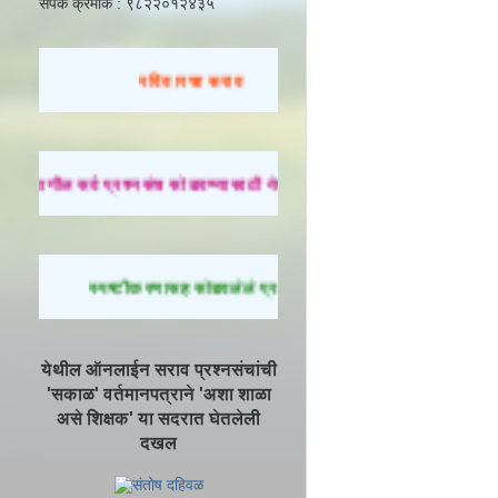
संपर्क क्रमांक : ९८२२०१२४३५
रविवारचा सराव
मागील सर्व प्रश्नसंच सोडवण्यासाठी येथे क्लिक करा.
स्पष्टीकरणासह सोडवलेले प्रश्न पाहण्यासाठी येथे क्लिक करा.
येथील ऑनलाईन सराव प्रश्नसंचांची
'सकाळ' वर्तमानपत्राने 'अशा शाळा
असे शिक्षक' या सदरात घेतलेली
दखल