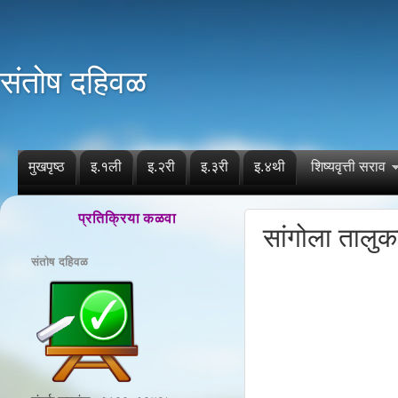
संतोष दहिवळ
मुखपृष्ठ
इ.१ली
इ.२री
इ.३री
इ.४थी
शिष्यवृत्ती सराव
प्रतिक्रिया कळवा
सांगोला तालु
संतोष दहिवळ