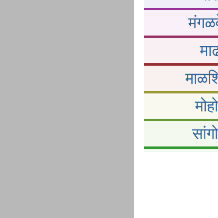
मंगळव
माढ
माळशि
मोह
सांग