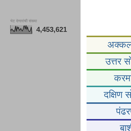
भेट देणारांची संख्या
4,453,621
अक्कलक
उत्तर स
करमा
दक्षिण 
पंढर
बार