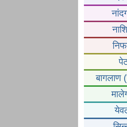
नांद
नाशि
निफा
पे
बागलाण (
माले
येव
सिन्