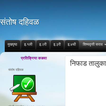
संतोष दहिवळ
मुखपृष्ठ
इ.१ली
इ.२री
इ.३री
इ.४थी
शिष्यवृत्ती सराव
प्रतिक्रिया कळवा
निफाड तालुका
संतोष दहिवळ