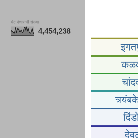
भेट देणारांची संख्या
4,454,238
इगतप
कळवण
चांद
त्र्यं
दिंड
देव