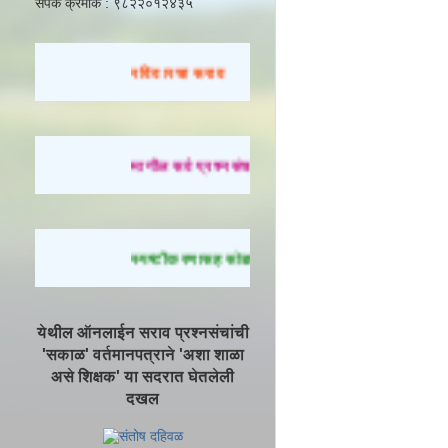
संपर्क क्रमांक : ९८२२०१२४३५
रविवारचा सराव
मागील सर्व प्रश्नसंच सोडवण्यासाठी येथे क्लिक करा.
स्पष्टीकरणासह सोडवलेले प्रश्न पाहण्यासाठी येथे क्लिक
येथील ऑनलाईन सराव प्रश्नसंचांची
'सकाळ' वर्तमानपत्राने 'अशा शाळा
असे शिक्षक' या सदरात घेतलेली
दखल