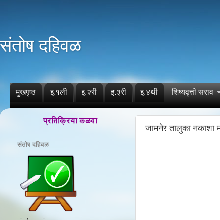
संतोष दहिवळ
मुखपृष्ठ
इ.१ली
इ.२री
इ.३री
इ.४थी
शिष्यवृत्ती सराव
प्रतिक्रिया कळवा
जामनेर तालुका नकाशा म
संतोष दहिवळ