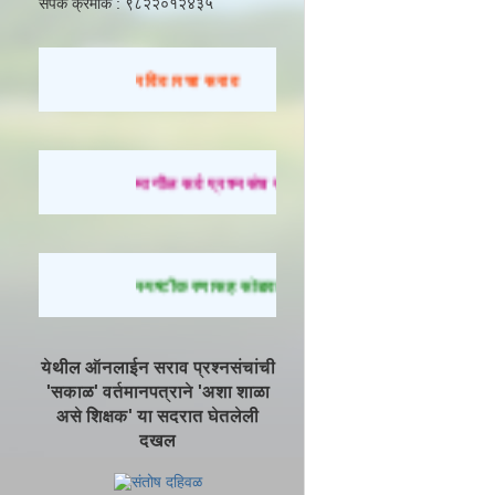
संपर्क क्रमांक : ९८२२०१२४३५
रविवारचा सराव
मागील सर्व प्रश्नसंच सोडवण्यासाठी येथे क्लिक करा.
स्पष्टीकरणासह सोडवलेले प्रश्न पाहण्यासाठी येथे क्लिक 
येथील ऑनलाईन सराव प्रश्नसंचांची
'सकाळ' वर्तमानपत्राने 'अशा शाळा
असे शिक्षक' या सदरात घेतलेली
दखल