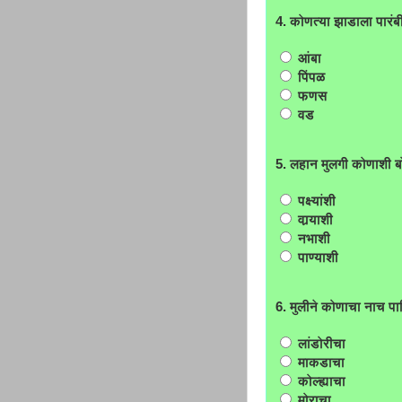
4. कोणत्या झाडाला पारं
आंबा
पिंपळ
फणस
वड
5. लहान मुलगी कोणाशी 
पक्ष्यांशी
वार्‍याशी
नभाशी
पाण्याशी
6. मुलीने कोणाचा नाच पा
लांडोरीचा
माकडाचा
कोल्ह्याचा
मोराचा