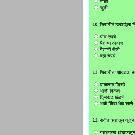
मोळी
जुडी
10. शिवानीने हलवाईला म
पाच रुपये
पैशाचा आवाज
पैशाची थैली
दहा रुपये
11. शिवानीचा आवडता उद
बाजारात फिरणे
भाजी विकणे
क्रिकेट खेळणे
भजी किंवा भेळ खाणे
12. संगीत कशातून जुळू
पडघमच्या आवाजातू