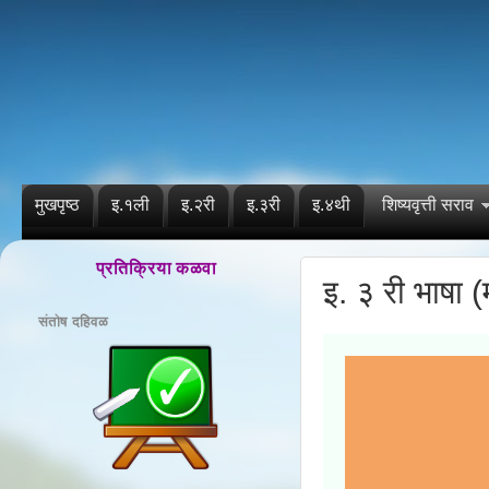
मुखपृष्ठ
इ.१ली
इ.२री
इ.३री
इ.४थी
शिष्यवृत्ती सराव
प्रतिक्रिया कळवा
इ. ३ री भाषा
संतोष दहिवळ