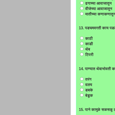
ढगाच्या आवाजातून
वीजेच्या आवाजातून
मातीच्या कणाकणातू
13. पडघमवरती काय पडल
काठी
काडी
थेंब
टिपरी
14. पाण्यात थेंबाभोवती
तरंग
वलय
डबके
बेडूक
15. पाने कामुळे सळसळू 