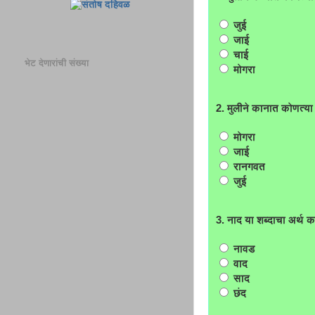
जुई
जाई
चाई
भेट देणारांची संख्या
मोगरा
2. मुलीने कानात कोणत्या 
मोगरा
जाई
रानगवत
जुई
3. नाद या शब्दाचा अर्थ 
नावड
वाद
साद
छंद