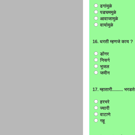
ढगांमुळे
पडघममुळे
आवाजामुळे
वार्यामुळे
16. धरती म्हणजे काय ?
डोंगर
निसर्ग
भूजल
जमीन
17. म्हातारी......... भर
हरभरे
ज्वारी
वाटाणे
गहू