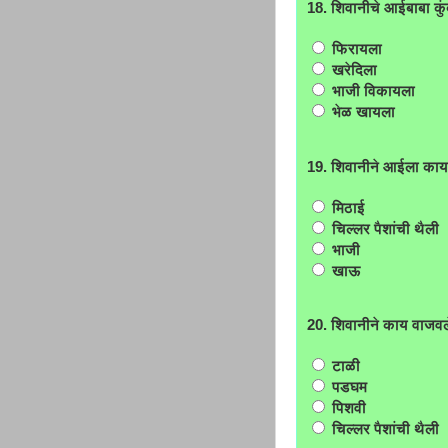
18. शिवानीचे आईबाबा कु
फिरायला
खरेदिला
भाजी विकायला
भेळ खायला
19. शिवानीने आईला काय
मिठाई
चिल्लर पैशांची थैली
भाजी
खाऊ
20. शिवानीने काय वाजवल
टाळी
पडघम
पिशवी
चिल्लर पैशांची थैली