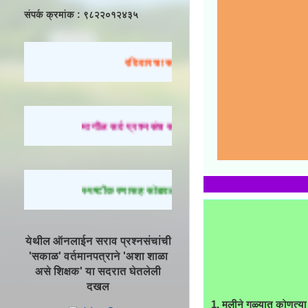
संपर्क क्रमांक : ९८२२०१२४३५
रविवारचा सराव
मागील सर्व प्रश्नसंच सोडवण्यासाठी येथे क्लिक करा.
स्पष्टीकरणासह सोडवलेले प्रश्न पाहण्यासाठी येथे क्लिक करा
येथील ऑनलाईन सराव प्रश्नसंचांची
'सकाळ' वर्तमानपत्राने 'अशा शाळा
असे शिक्षक' या सदरात घेतलेली
दखल
1. मुलीने गळ्यात कोणत्या