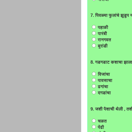
7. पिवळ्या फुलांचे झुड
पहाळी
पारंबी
रानगवत
बुरांडी
8. गडगडाट कशाचा झाला
विजांचा
पावसाचा
ढगांचा
दगडांचा
9. जशी पैशाची थैली , तशी
चळत
पेंढी