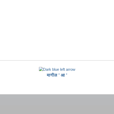
.
्लिक करा.
मागील ' आ '