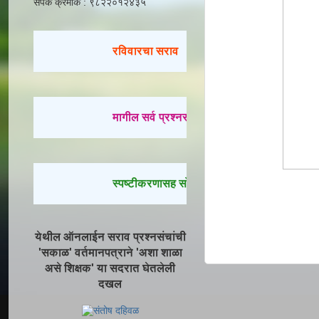
संपर्क क्रमांक : ९८२२०१२४३५
रविवारचा सराव
मागील सर्व प्रश्नसंच सोडवण्यासाठी येथे क्लिक करा
स्पष्टीकरणासह सोडवलेले प्रश्न पाहण्यासाठी येथे क
येथील ऑनलाईन सराव प्रश्नसंचांची
'सकाळ' वर्तमानपत्राने 'अशा शाळा
असे शिक्षक' या सदरात घेतलेली
दखल