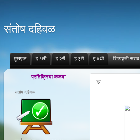
संतोष दहिवळ
मुखपृष्ठ
इ.१ली
इ.२री
इ.३री
इ.४थी
शिष्यवृत्ती सराव
प्रतिक्रिया कळवा
'इ'
संतोष दहिवळ