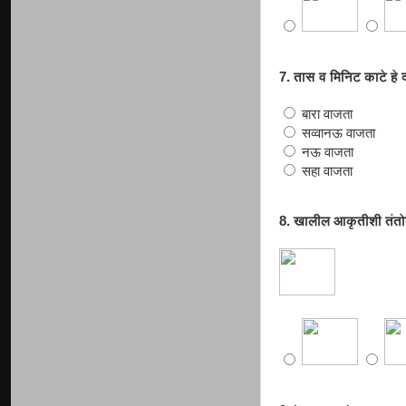
7. तास व मिनिट काटे हे
बारा वाजता
सव्वानऊ वाजता
नऊ वाजता
सहा वाजता
8. खालील आकृतीशी तंतोत