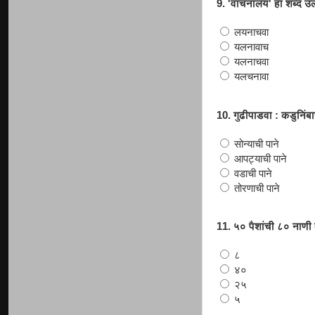
9. 'वाचनालय' हा शब्द उ
लयनाचवा
यलनावाच
यलनाचवा
यलचनावा
10. गुढीपाडवा : कडुनिंबा
सोन्याची पाने
आपट्याची पाने
वडाची पाने
तोरणाची पाने
11. ५० पैशांची ८० नाणी 
८
४०
२५
५