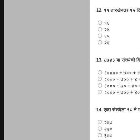
12. ११ तारखेनंतर १५ द
१६
२४
२५
२६
13. ८७४३ या संख्येची व
८०००० + ७०० + ४
८००० + ७०० + ४ 
८००० + ७० + ४० 
८००० + ७०० + ४०
14. एका संख्येला १८ ने
२७७
२७०
३७७