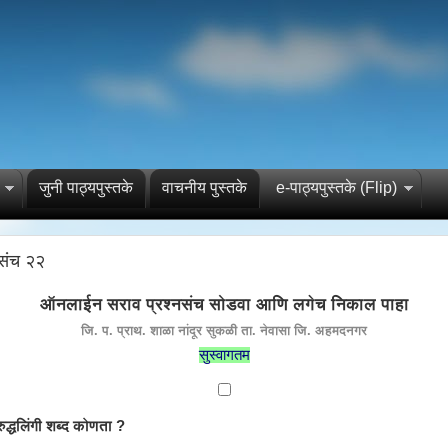
जुनी पाठ्यपुस्तके
वाचनीय पुस्तके
e-पाठ्यपुस्तके (Flip)
संच २२
ऑनलाईन सराव प्रश्नसंच सोडवा आणि लगेच निकाल पाहा
जि. प. प्राथ. शाळा नांदूर सुकळी ता. नेवासा जि. अहमदनगर
सुस्वागतम
रुद्धलिंगी शब्द कोणता ?