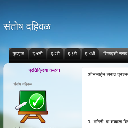
संतोष दहिवळ
मुखपृष्ठ
इ.१ली
इ.२री
इ.३री
इ.४थी
शिष्यवृत्ती सराव
प्रतिक्रिया कळवा
ऑनलाईन सराव प्रश्न
संतोष दहिवळ
1. 'भगिनी' या शब्दाला वि