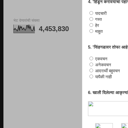
4. 'हिंडून करावयाचा पहा
पादचारी
गस्त
भेट देणारांची संख्या
हेर
4,453,830
माहूत
5. 'सिंहगडावर तोफा आहेत
एकवचन
अनेकवचन
आदरार्थी बहुवचन
यापैकी नाही
6. खाली दिलेल्या आकृत्या