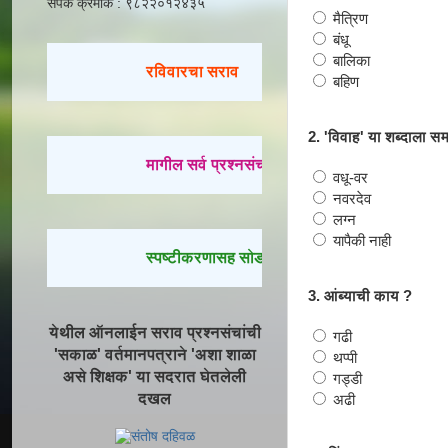
संपर्क क्रमांक : ९८२२०१२४३५
मैत्रिण
बंधू
बालिका
रविवारचा सराव
बहिण
2. 'विवाह' या शब्दाला सम
मागील सर्व प्रश्नसंच सोडवण्यासाठी येथे क्लिक करा.
वधू-वर
नवरदेव
लग्न
यापैकी नाही
स्पष्टीकरणासह सोडवलेले प्रश्न पाहण्यासाठी येथे क्लि
3. आंब्याची काय ?
येथील ऑनलाईन सराव प्रश्नसंचांची
गढी
'सकाळ' वर्तमानपत्राने 'अशा शाळा
थप्पी
असे शिक्षक' या सदरात घेतलेली
गड्डी
दखल
अढी