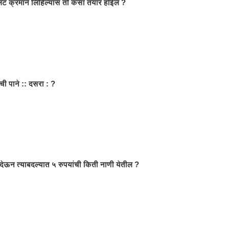
लट क्रमाने लिहिल्यास तो कसा तयार होईल ?
ची पाने :: दसरा : ?
देऊन त्याबदल्यात ५ रुपयांची किती नाणी येतील ?