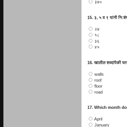
३७०
15. ३, ५ व ९ यांनी नि:
२७
१८
३६
४५
16. खालील शब्दांपैकी घ
walls
roof
floor
road
17. Which month do
April
January