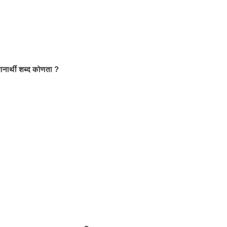
ानार्थी शब्द कोणता ?
क करा.