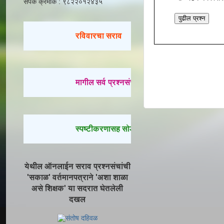
संपर्क क्रमांक : ९८२२०१२४३५
पुढील प्रश्न
रविवारचा सराव
मागील सर्व प्रश्नसंच सोडवण्यासाठी येथे क्लिक करा.
स्पष्टीकरणासह सोडवलेले प्रश्न पाहण्यासाठी येथे क्
येथील ऑनलाईन सराव प्रश्नसंचांची
'सकाळ' वर्तमानपत्राने 'अशा शाळा
असे शिक्षक' या सदरात घेतलेली
दखल