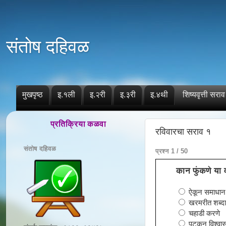
संतोष दहिवळ
मुखपृष्ठ
इ.१ली
इ.२री
इ.३री
इ.४थी
शिष्यवृत्ती सराव
प्रतिक्रिया कळवा
रविवारचा सराव १
संतोष दहिवळ
प्रश्न 1 / 50
कान फुंकणे या व
ऐकून समाधान 
खरमरीत शब्दात
चहाडी करणे
पटकन विश्वास 