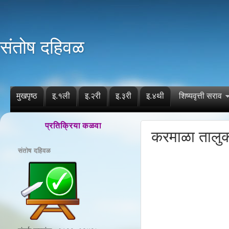
संतोष दहिवळ
मुखपृष्ठ
इ.१ली
इ.२री
इ.३री
इ.४थी
शिष्यवृत्ती सराव
प्रतिक्रिया कळवा
करमाळा तालुक
संतोष दहिवळ