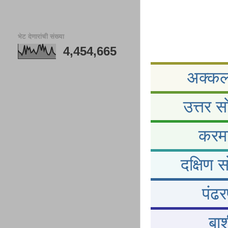
भेट देणारांची संख्या
4,454,665
अक्कलक
उत्तर स
करमा
दक्षिण 
पंढर
बार