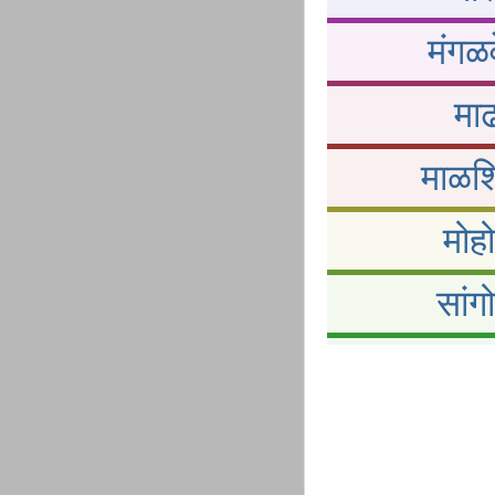
मंगळव
माढ
माळशि
मोह
सांग