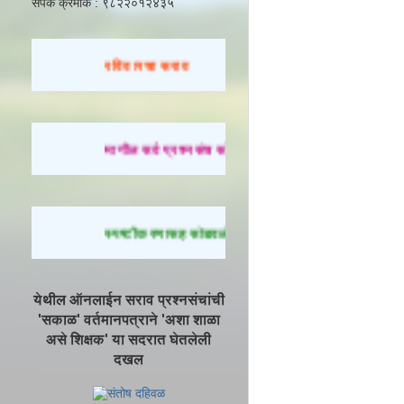
संपर्क क्रमांक : ९८२२०१२४३५
रविवारचा सराव
मागील सर्व प्रश्नसंच सोडवण्यासाठी येथे क्लिक करा.
स्पष्टीकरणासह सोडवलेले प्रश्न पाहण्यासाठी येथे क्लिक क
येथील ऑनलाईन सराव प्रश्नसंचांची
'सकाळ' वर्तमानपत्राने 'अशा शाळा
असे शिक्षक' या सदरात घेतलेली
दखल