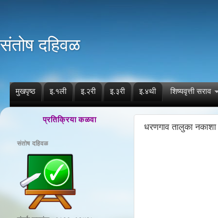
संतोष दहिवळ
मुखपृष्ठ
इ.१ली
इ.२री
इ.३री
इ.४थी
शिष्यवृत्ती सराव
प्रतिक्रिया कळवा
धरणगाव तालुका नकाशा 
संतोष दहिवळ