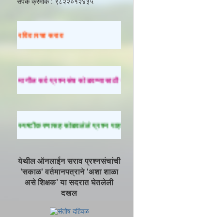
संपर्क क्रमांक : ९८२२०१२४३५
रविवारचा सराव
मागील सर्व प्रश्नसंच सोडवण्यासाठी येथे क्लिक करा.
स्पष्टीकरणासह सोडवलेले प्रश्न पाहण्यासाठी येथे क्लिक करा.
येथील ऑनलाईन सराव प्रश्नसंचांची
'सकाळ' वर्तमानपत्राने 'अशा शाळा
असे शिक्षक' या सदरात घेतलेली
दखल