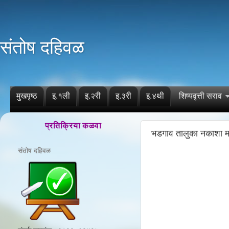
संतोष दहिवळ
मुखपृष्ठ
इ.१ली
इ.२री
इ.३री
इ.४थी
शिष्यवृत्ती सराव
प्रतिक्रिया कळवा
भडगाव तालुका नकाशा म
संतोष दहिवळ