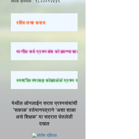
संपर्क क्रमांक : ९८२२०१२४३५
रविवारचा सराव
मागील सर्व प्रश्नसंच सोडवण्यासाठी येथे क्लिक करा.
स्पष्टीकरणासह सोडवलेले प्रश्न पाहण्यासाठी येथे क्लिक करा.
येथील ऑनलाईन सराव प्रश्नसंचांची
'सकाळ' वर्तमानपत्राने 'अशा शाळा
असे शिक्षक' या सदरात घेतलेली
दखल