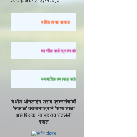
संपर्क क्रमांक : ९८२२०१२४३५
रविवारचा सराव
मागील सर्व प्रश्नसंच सोडवण्यासाठी येथे क्लिक करा.
स्पष्टीकरणासह सोडवलेले प्रश्न पाहण्यासाठी येथे क्लि
येथील ऑनलाईन सराव प्रश्नसंचांची
'सकाळ' वर्तमानपत्राने 'अशा शाळा
असे शिक्षक' या सदरात घेतलेली
दखल