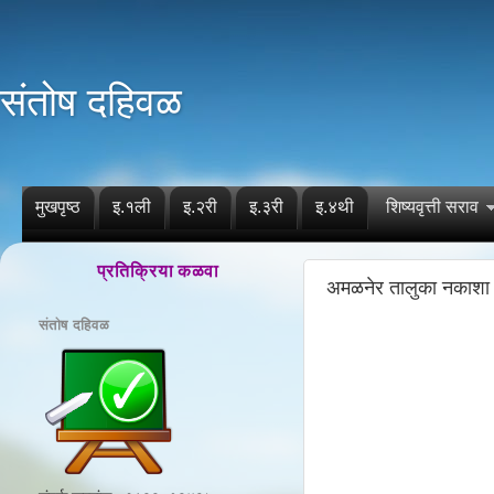
संतोष दहिवळ
मुखपृष्ठ
इ.१ली
इ.२री
इ.३री
इ.४थी
शिष्यवृत्ती सराव
प्रतिक्रिया कळवा
अमळनेर तालुका नकाशा 
संतोष दहिवळ