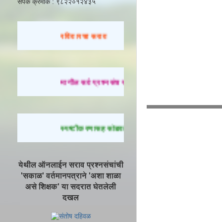
संपर्क क्रमांक : ९८२२०१२४३५
रविवारचा सराव
मागील सर्व प्रश्नसंच सोडवण्यासाठी येथे क्लिक करा.
स्पष्टीकरणासह सोडवलेले प्रश्न पाहण्यासाठी येथे क्लिक 
येथील ऑनलाईन सराव प्रश्नसंचांची
'सकाळ' वर्तमानपत्राने 'अशा शाळा
असे शिक्षक' या सदरात घेतलेली
दखल