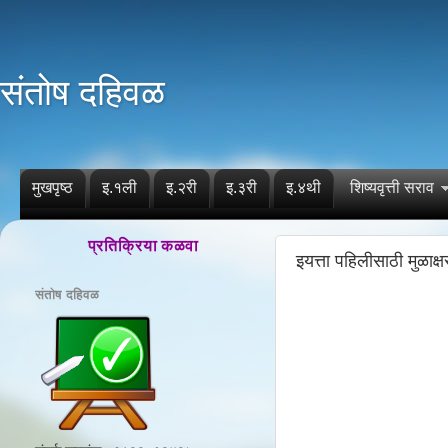
संतोष दहिवळ
मुखपृष्ठ
इ.१ली
इ.२री
इ.३री
इ.४थी
शिष्यवृत्ती सराव
प्रतिक्रिया कळवा
इयत्ता पहिलीसाठी मुळाक
संतोष दहिवळ