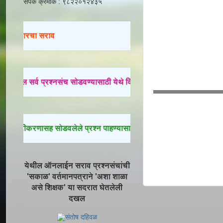
संपर्क क्रमांक : ९८२२०१२४३५
रविवारचा सराव
मागील सर्व प्रश्नसंच सोडवण्यासाठी येथे क्लिक करा.
स्पष्टीकरणासह सोडवलेले प्रश्न पाहण्यासाठी येथे क्लिक करा.
येथील ऑनलाईन सराव प्रश्नसंचांची
'सकाळ' वर्तमानपत्राने 'अशा शाळा
असे शिक्षक' या सदरात घेतलेली
दखल