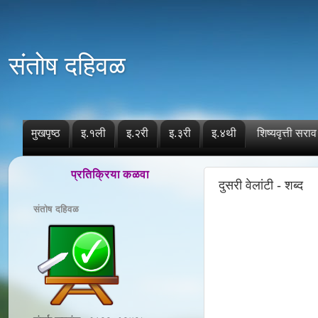
संतोष दहिवळ
मुखपृष्ठ
इ.१ली
इ.२री
इ.३री
इ.४थी
शिष्यवृत्ती सराव
प्रतिक्रिया कळवा
दुसरी वेलांटी - शब्द
संतोष दहिवळ