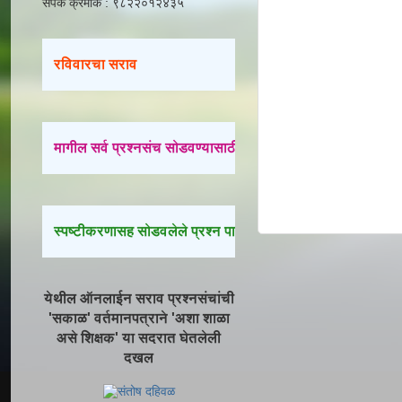
संपर्क क्रमांक : ९८२२०१२४३५
रविवारचा सराव
मागील सर्व प्रश्नसंच सोडवण्यासाठी येथे क्लिक करा.
स्पष्टीकरणासह सोडवलेले प्रश्न पाहण्यासाठी येथे क्लिक करा.
येथील ऑनलाईन सराव प्रश्नसंचांची
'सकाळ' वर्तमानपत्राने 'अशा शाळा
असे शिक्षक' या सदरात घेतलेली
दखल