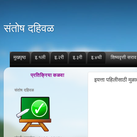
संतोष दहिवळ
मुखपृष्ठ
इ.१ली
इ.२री
इ.३री
इ.४थी
शिष्यवृत्ती सराव
प्रतिक्रिया कळवा
इयत्ता पहिलीसाठी मुळ
संतोष दहिवळ