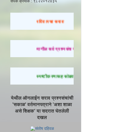
संपर्क क्रमांक : ९८२२०१२४३५
रविवारचा सराव
मागील सर्व प्रश्नसंच सोडवण्यासाठी येथे क्लिक करा.
स्पष्टीकरणासह सोडवलेले प्रश्न पाहण्यासाठी येथे क्लिक 
येथील ऑनलाईन सराव प्रश्नसंचांची
'सकाळ' वर्तमानपत्राने 'अशा शाळा
असे शिक्षक' या सदरात घेतलेली
दखल