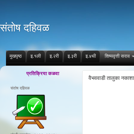
संतोष दहिवळ
मुखपृष्ठ
इ.१ली
इ.२री
इ.३री
इ.४थी
शिष्यवृत्ती सराव
प्रतिक्रिया कळवा
वैभववाडी तालुका नकाशा
संतोष दहिवळ