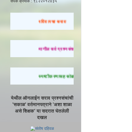
संपर्क क्रमांक : ९८२२०१२४३५
रविवारचा सराव
मागील सर्व प्रश्नसंच सोडवण्यासाठी येथे क्लिक करा.
स्पष्टीकरणासह सोडवलेले प्रश्न पाहण्यासाठी येथे क्लिक
येथील ऑनलाईन सराव प्रश्नसंचांची
'सकाळ' वर्तमानपत्राने 'अशा शाळा
असे शिक्षक' या सदरात घेतलेली
दखल