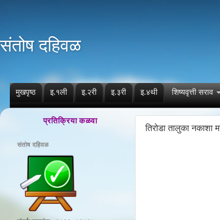
संतोष दहिवळ
मुखपृष्ठ
इ.१ली
इ.२री
इ.३री
इ.४थी
शिष्यवृत्ती सराव
प्रतिक्रिया कळवा
तिरोडा तालुका नकाशा म
संतोष दहिवळ