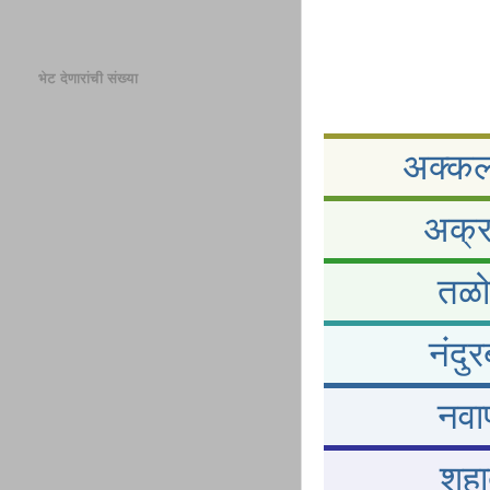
भेट देणारांची संख्या
अक्कलक
अक्र
तळो
नंदु
नवाप
शहा