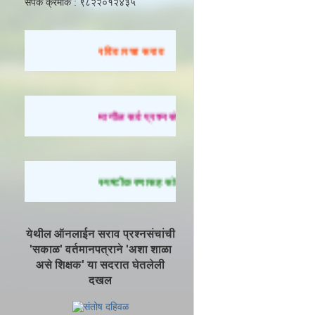
संपर्क क्रमांक : ९८२२०१२४३५
रविवारचा सराव
मागील सर्व प्रश्नसंच सोडवण्यासाठी येथे क्लिक करा.
स्पष्टीकरणासह सोडवलेले प्रश्न पाहण्यासाठी येथे क्लि
येथील ऑनलाईन सराव प्रश्नसंचांची
'सकाळ' वर्तमानपत्राने 'अशा शाळा
असे शिक्षक' या सदरात घेतलेली
दखल