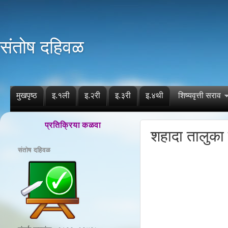
संतोष दहिवळ
मुखपृष्ठ
इ.१ली
इ.२री
इ.३री
इ.४थी
शिष्यवृत्ती सराव
प्रतिक्रिया कळवा
शहादा तालुका
संतोष दहिवळ