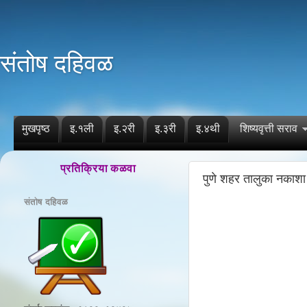
संतोष दहिवळ
मुखपृष्ठ
इ.१ली
इ.२री
इ.३री
इ.४थी
शिष्यवृत्ती सराव
प्रतिक्रिया कळवा
पुणे शहर तालुका नकाशा
संतोष दहिवळ