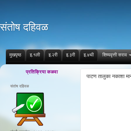
संतोष दहिवळ
मुखपृष्ठ
इ.१ली
इ.२री
इ.३री
इ.४थी
शिष्यवृत्ती सराव
प्रतिक्रिया कळवा
पाटण तालुका नकाशा मा
संतोष दहिवळ