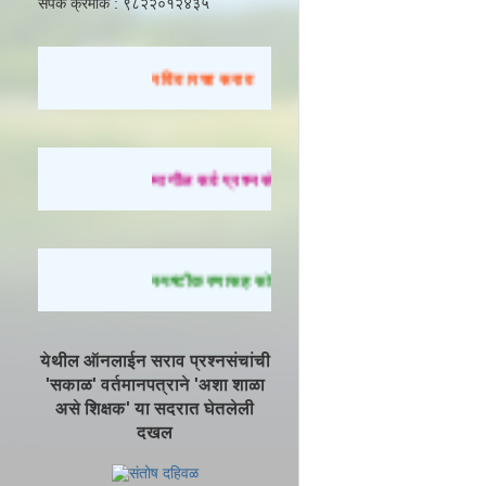
संपर्क क्रमांक : ९८२२०१२४३५
रविवारचा सराव
मागील सर्व प्रश्नसंच सोडवण्यासाठी येथे क्लिक करा.
स्पष्टीकरणासह सोडवलेले प्रश्न पाहण्यासाठी येथे क्ल
येथील ऑनलाईन सराव प्रश्नसंचांची
'सकाळ' वर्तमानपत्राने 'अशा शाळा
असे शिक्षक' या सदरात घेतलेली
दखल