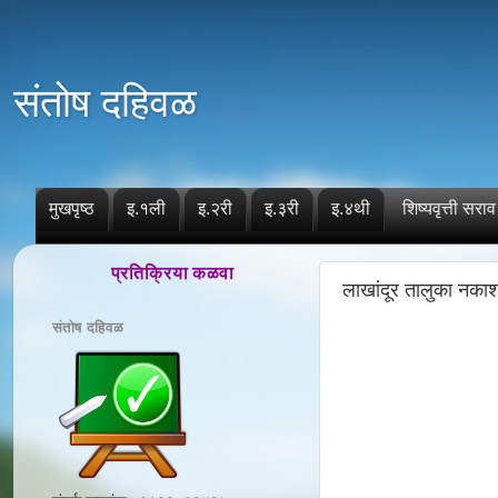
संतोष दहिवळ
मुखपृष्ठ
इ.१ली
इ.२री
इ.३री
इ.४थी
शिष्यवृत्ती सराव
प्रतिक्रिया कळवा
लाखांदूर तालुका नकाश
संतोष दहिवळ