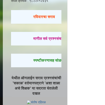
संपर्क क्रमांक : ९८२२०१२४३५
रविवारचा सराव
मागील सर्व प्रश्नसंच सोडवण्यासाठी येथे क्लिक करा.
स्पष्टीकरणासह सोडवलेले प्रश्न पाहण्यासाठी येथे क्ल
येथील ऑनलाईन सराव प्रश्नसंचांची
'सकाळ' वर्तमानपत्राने 'अशा शाळा
असे शिक्षक' या सदरात घेतलेली
दखल