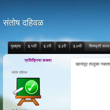
संतोष दहिवळ
मुखपृष्ठ
इ.१ली
इ.२री
इ.३री
इ.४थी
शिष्यवृत्ती सराव
प्रतिक्रिया कळवा
खानापूर तालुका नकाश
संतोष दहिवळ