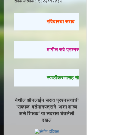
संपर्क क्रमांक : ९८२२०१२४३५
रविवारचा सराव
मागील सर्व प्रश्नसंच सोडवण्यासाठी येथे क्लिक करा.
स्पष्टीकरणासह सोडवलेले प्रश्न पाहण्यासाठी येथे क
येथील ऑनलाईन सराव प्रश्नसंचांची
'सकाळ' वर्तमानपत्राने 'अशा शाळा
असे शिक्षक' या सदरात घेतलेली
दखल